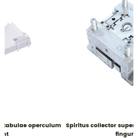
um
Spiritus collector superius operimentum
fingunt