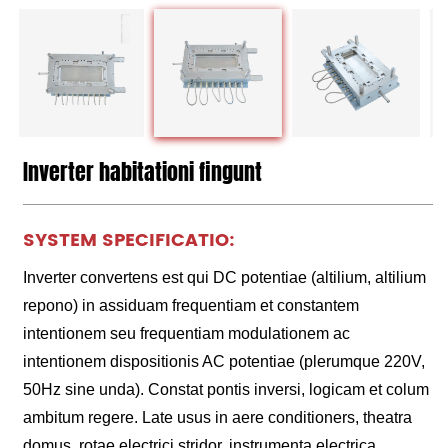
Inverter habitationi fingunt
SYSTEM SPECIFICATIO:
Inverter convertens est qui DC potentiae (altilium, altilium
repono) in assiduam frequentiam et constantem
intentionem seu frequentiam modulationem ac
intentionem dispositionis AC potentiae (plerumque 220V,
50Hz sine unda). Constat pontis inversi, logicam et colum
ambitum regere. Late usus in aere conditioners, theatra
domus, rotae electrici stridor, instrumenta electrica,