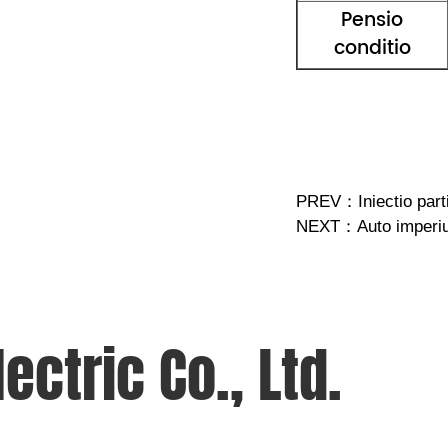
Pensio
conditio
PREV：
Iniectio par
NEXT：
Auto imperi
ctric Co., Ltd.