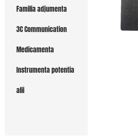
Familia adjumenta
3C Communication
Medicamenta
Instrumenta potentia
alii