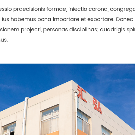
fessio praecisionis formae, iniectio corona, congre
Ius habemus bona importare et exportare. Donec con
nem projecti, personas disciplinas; quadrigis spi
mus.