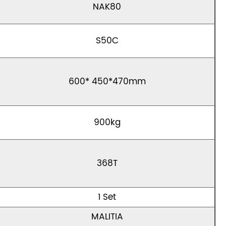
NAK80
S50C
600* 450*470mm
900kg
368T
1 Set
MALITIA