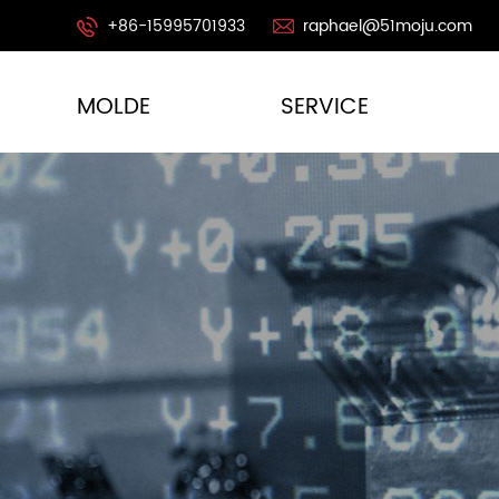
+86-15995701933
raphael@51moju.com
MOLDE
SERVICE