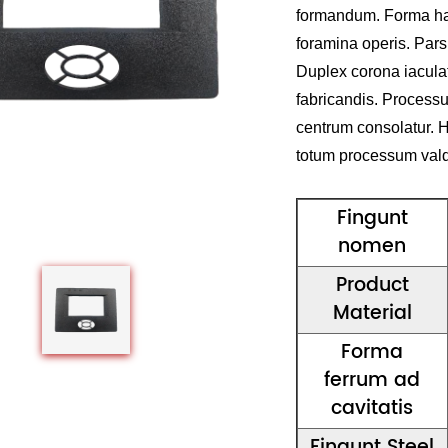
formandum. Forma hab
foramina operis. Pars
Duplex corona iaculat
fabricandis. Processu
centrum consolatur. H
totum processum vald
Fingunt
nomen
Product
Material
Forma
ferrum ad
cavitatis
Fingunt Steel