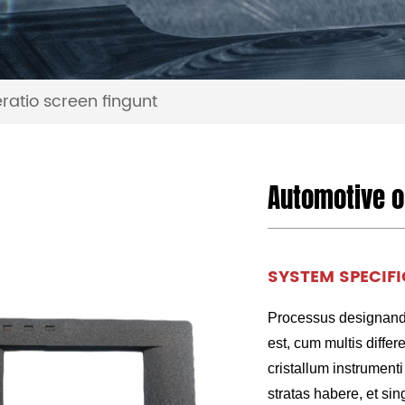
ratio screen fingunt
Automotive o
SYSTEM SPECIFI
Processus designandi
est, cum multis differ
cristallum instrumenti
stratas habere, et s