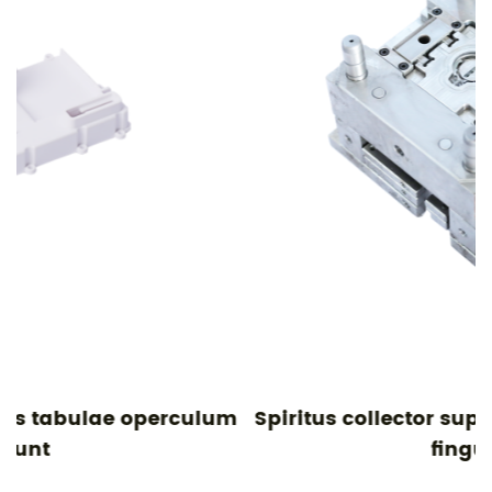
um
Spiritus collector superius operimentum
fingunt