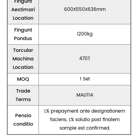
Fingunt
Aestimari
600X550X636mm
Location
Fingunt
1200kg
Pondus
Torcular
Machina
470T
Location
MOQ
1 Set
Trade
MALITIA
Terms
L% prepayment ante designationem
Pensio
faciens, L% solutio post finalem
conditio
sample est confirmed.