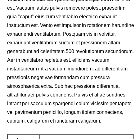
est. Vacuum lautus pulvis removere potest, praesertim
quia "caput" eius cum ventilabro electrico exhaurit
instructum est. Vento est impulsor in rotationem harundine
exhauriendi ventilabrum. Postquam vis in volvitur,
exhauriunt ventilabrum suctum et pressionem altam
generabunt ad celeritatem 500 revolutionum secundorum.
Aer in ventilabro repletus est, efficiens vacuum
instantaneum intra vacuum mundiorem, ad differentiam
pressionis negativae formandam cum pressura
atmosphaerica extra. Sub hac pressione differentia,
attrahitur aer pulvis continens. Pulvis et aliae sundries
intrant per sacculum spargendi colum vicissim per tapete
vel pavimentum penicillo, longum tibiam connectens,
cubitum, caligarum et iuncturam caligarum.