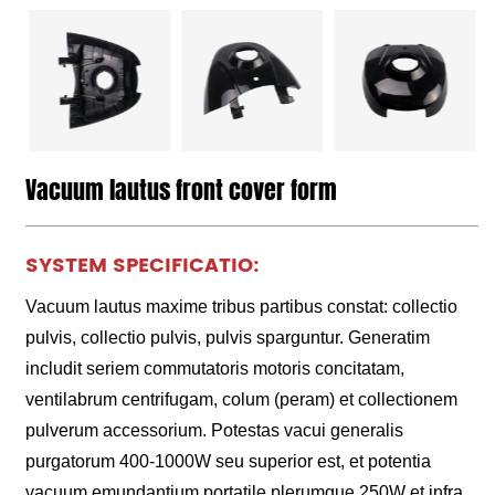
Vacuum lautus front cover form
SYSTEM SPECIFICATIO:
Vacuum lautus maxime tribus partibus constat: collectio
pulvis, collectio pulvis, pulvis sparguntur. Generatim
includit seriem commutatoris motoris concitatam,
ventilabrum centrifugam, colum (peram) et collectionem
pulverum accessorium. Potestas vacui generalis
purgatorum 400-1000W seu superior est, et potentia
vacuum emundantium portatile plerumque 250W et infra