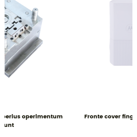
m
Fronte cover fingunt iter itineris