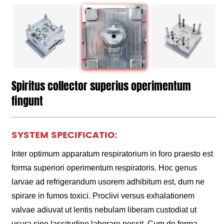
Spiritus collector superius operimentum
fingunt
SYSTEM SPECIFICATIO:
Inter optimum apparatum respiratorium in foro praesto est
forma superiori operimentum respiratoris. Hoc genus
larvae ad refrigerandum usorem adhibitum est, dum ne
spirare in fumos toxici. Proclivi versus exhalationem
valvae adiuvat ut lentis nebulam liberam custodiat ut
usura sine lassitudine laborare possit. Cum de forma